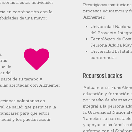
rsonas a estas actividades.
Prestigiosas institucion
procesos educativos y f
ia en coordinación con la
Alzheimer:
ibilidades de una mayor
Universidad Nacional
del Proyecto Integr
Tecnológico de Cost
Persona Adulta May
Universidad Estatal 
a
conferencias.
tras
paz de
ar del
Recursos Locales
 parte de su tiempo y
llas afectadas con Alzheimer
Actualmente, FundAlzhei
educación y formación a
por medio de alianzas 
acciones voluntarias en
integral a la persona a
al, de salud; que permiten la
la Universidad Nacional 
familiares para que éstos
También, se han estable
edad y los puedan asistir
y apoyan a las familias
enferma con el Síndrom