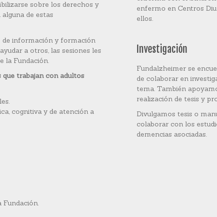
ilizarse sobre los derechos y
enfermo en Centros Diu
 alguna de estas
ellos.
s de información y formación
Investigación
udar a otros, las sesiones les
e la Fundación.
Fundalzheimer se encuen
s que trabajan con adultos
de colaborar en investig
tema. También apoyamos 
realización de tesis y p
es.
ica, cognitiva y de atención a
Divulgamos tesis o manus
colaborar con los estud
demencias asociadas.
a Fundación.