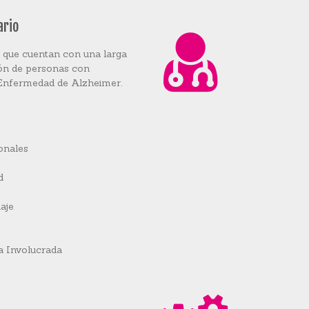
ario
s que cuentan con una larga
ión de personas con
Enfermedad de Alzheimer.
onales
d
aje
a Involucrada