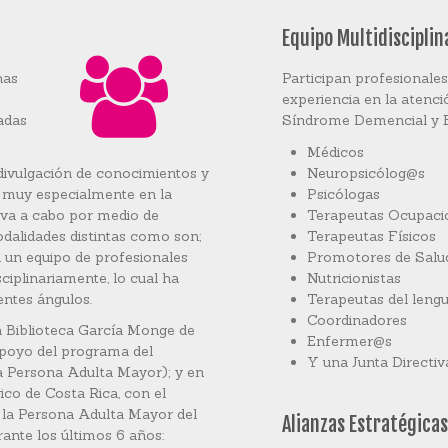
Equipo Multidisciplin
nas
Participan profesionale
experiencia en la atenc
adas
Síndrome Demencial y 
Médicos
divulgación de conocimientos y
Neuropsicólog@s
y muy especialmente en la
Psicólogas
eva a cabo por medio de
Terapeutas Ocupaci
odalidades distintas como son;
Terapeutas Físicos
n un equipo de profesionales
Promotores de Salu
ciplinariamente, lo cual ha
Nutricionistas
entes ángulos.
Terapeutas del lengu
Coordinadores
la Biblioteca García Monge de
Enfermer@s
 apoyo del programa del
Y una Junta Directiv
 Persona Adulta Mayor); y en
ico de Costa Rica, con el
la Persona Adulta Mayor del
Alianzas Estratégicas
rante los últimos 6 años: